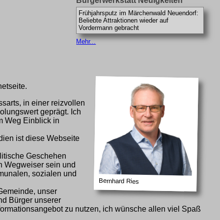
Bürgerwerkstatt Neuigkeiten
Frühjahrsputz im Märchenwald Neuendorf:
Beliebte Attraktionen wieder auf
Vordermann gebracht
Mehr...
etseite.
rts, in einer reizvollen
olungswert geprägt. Ich
em Weg Einblick in
ien ist diese Webseite
olitische Geschehen
uch Wegweiser sein und
mmunalen, sozialen und
Bernhard Ries
 Gemeinde, unser
und Bürger unserer
formationsangebot zu nutzen, ich wünsche allen viel Spaß