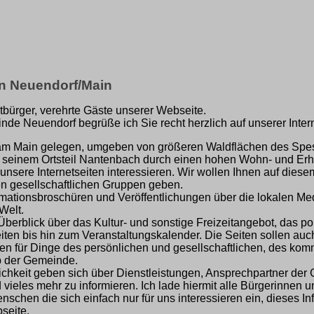
in Neuendorf/Main
tbürger, verehrte Gäste unserer Webseite.
de Neuendorf begrüße ich Sie recht herzlich auf unserer Intern
am Main gelegen, umgeben von größeren Waldflächen des Spessa
t seinem Ortsteil Nantenbach durch einen hohen Wohn- und Erh
r unsere Internetseiten interessieren. Wir wollen Ihnen auf dies
en gesellschaftlichen Gruppen geben.
mationsbroschüren und Veröffentlichungen über die lokalen Med
 Welt.
berblick über das Kultur- und sonstige Freizeitangebot, das p
eiten bis hin zum Veranstaltungskalender. Die Seiten sollen a
eben für Dinge des persönlichen und gesellschaftlichen, des ko
b der Gemeinde.
lichkeit geben sich über Dienstleistungen, Ansprechpartner der
d vieles mehr zu informieren. Ich lade hiermit alle Bürgerinnen 
chen die sich einfach nur für uns interessieren ein, dieses In
seite.